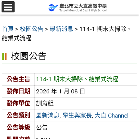
跳
至
選
單
主
首頁
>
校園公告
>
最新消息
>
114-1 期末大掃除、
要
結業式流程
內
容
校園公告
區
公告主旨
114-1 期末大掃除、結業式流程
發佈日期
2026 年 1 月 08 日
發佈單位
訓育組
公告類別
最新消息
,
學生與家長
,
大直 Channel
公告等級
公告