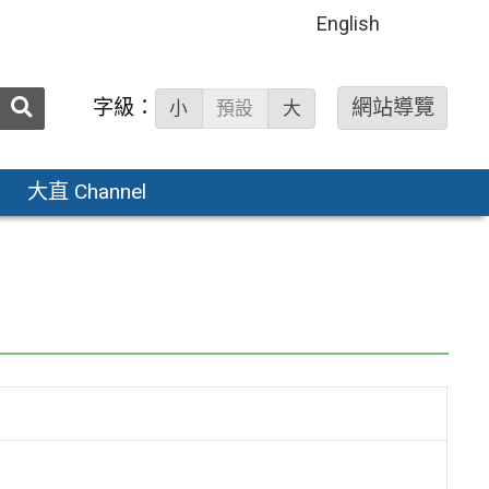
English
送出
字級：
網站導覽
小
預設
大
搜
尋：
大直 Channel