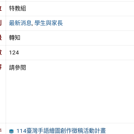
位
特教組
別
最新消息
,
學生與家長
級
轉知
數
124
容
請參閱
114臺灣手語繪圖創作徵稿活動計畫
件