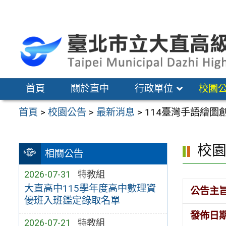
跳
至
主
要
內
容
首頁
關於直中
行政單位
校園
區
首頁
>
校園公告
>
最新消息
>
114臺灣手語繪圖
校
相關公告
2026-07-31
特教組
大直高中115學年度高中數理資
公告主
優班入班鑑定錄取名單
發佈日
2026-07-21
特教組