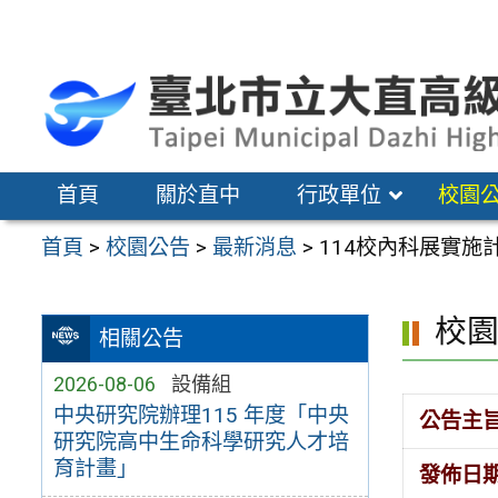
跳
至
主
要
內
容
首頁
關於直中
行政單位
校園
區
首頁
>
校園公告
>
最新消息
>
114校內科展實施
校
相關公告
2026-08-06
設備組
中央研究院辦理115 年度「中央
公告主
研究院高中生命科學研究人才培
育計畫」
發佈日