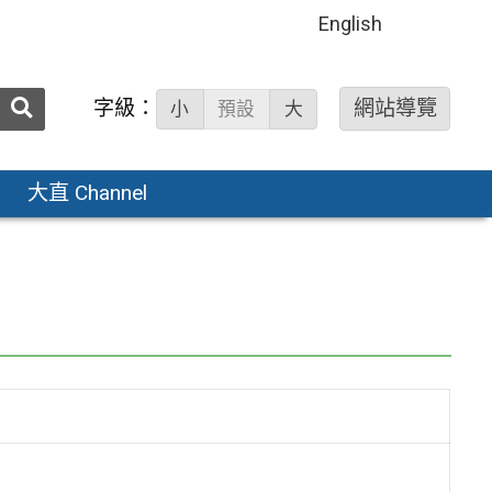
English
送出
字級：
網站導覽
小
預設
大
搜
尋：
大直 Channel