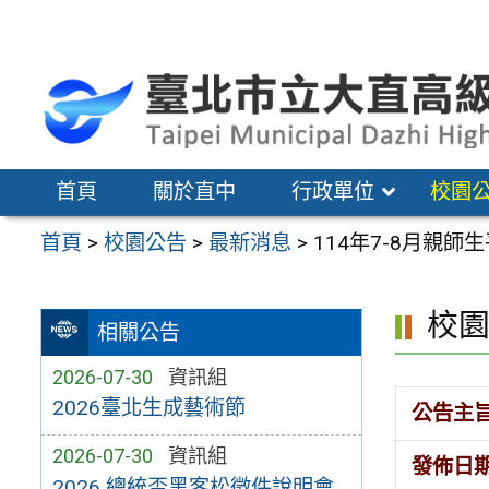
跳
至
主
要
內
容
首頁
關於直中
行政單位
校園
區
首頁
>
校園公告
>
最新消息
>
114年7-8月親師
校
相關公告
2026-07-30
資訊組
2026臺北生成藝術節
公告主
2026-07-30
資訊組
發佈日
2026 總統盃黑客松徵件說明會