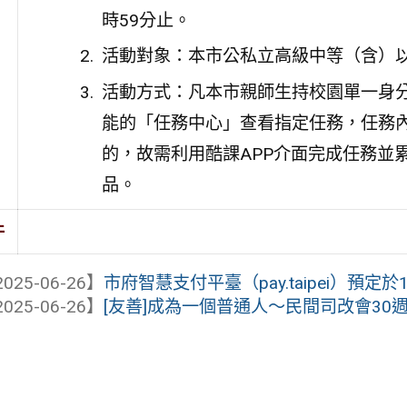
時59分止。
活動對象：本市公私立高級中等（含）
活動方式：凡本市親師生持校園單一身分
能的「任務中心」查看指定任務，任務內
的，故需利用酷課APP介面完成任務並
品。
件
025-06-26】
市府智慧支付平臺（pay.taipei）預定於1
025-06-26】
[友善]成為一個普通人～民間司改會30週