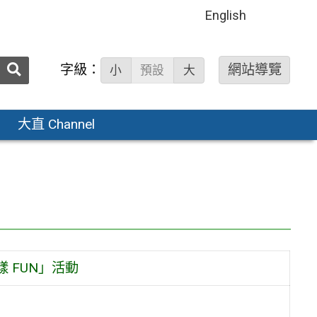
English
送出
字級：
網站導覽
小
預設
大
搜
尋：
大直 Channel
樣 FUN」活動