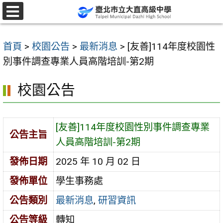
跳
至
選
單
主
首頁
>
校園公告
>
最新消息
>
[友善]114年度校園性
要
別事件調查專業人員高階培訓-第2期
內
容
校園公告
區
[友善]114年度校園性別事件調查專業
公告主旨
人員高階培訓-第2期
發佈日期
2025 年 10 月 02 日
發佈單位
學生事務處
公告類別
最新消息
,
研習資訊
公告等級
轉知