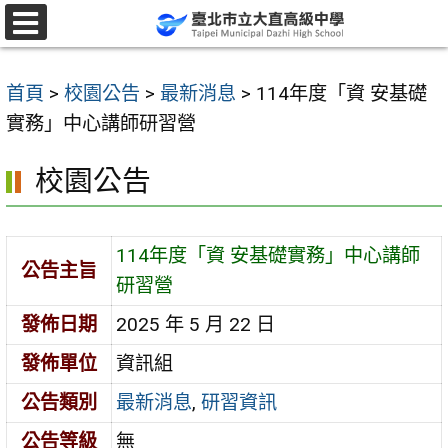
跳
至
選
單
主
首頁
>
校園公告
>
最新消息
>
114年度「資 安基礎
要
實務」中心講師研習營
內
容
校園公告
區
114年度「資 安基礎實務」中心講師
公告主旨
研習營
發佈日期
2025 年 5 月 22 日
發佈單位
資訊組
公告類別
最新消息
,
研習資訊
公告等級
無