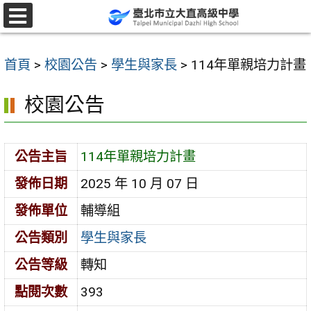
跳
至
選
單
主
首頁
>
校園公告
>
學生與家長
>
114年單親培力計畫
要
內
校園公告
容
區
公告主旨
114年單親培力計畫
發佈日期
2025 年 10 月 07 日
發佈單位
輔導組
公告類別
學生與家長
公告等級
轉知
點閱次數
393