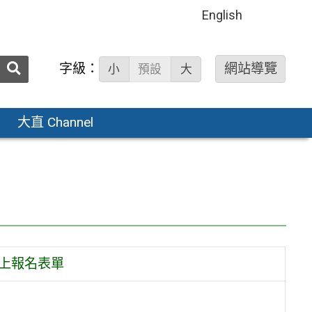
English
送出
字級：
網站導覽
小
預設
大
搜
尋：
大直 Channel
晚上報名表單