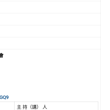
會
WGQ9
主 持（講） 人