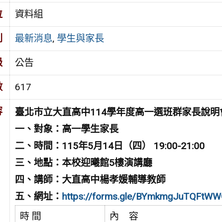
位
資料組
別
最新消息
,
學生與家長
級
公告
數
617
容
臺北巿立大直高中
114
學年度
高一選班群家長說明
一、對象：高一學生家長
二、時間：
115
年
5
月
14
日（四）
19:00-21:00
三、地點：本校迎曦館
5
樓演講廳
四、講師：大直高中楊孝媛輔導教師
五、網址：
https://forms.gle/BYmkmgJuTQFtW
時 間
內 容