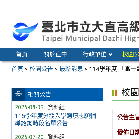
跳
至
主
要
內
容
首頁
關於直中
行政單位
校園
區
首頁
>
校園公告
>
最新消息
>
114學年度 「高一
校
相關公告
2026-08-03
資料組
115學年度分發入學選填志願輔
公告主
導諮詢時段名單公告
發佈日
2026-07-20
資料組