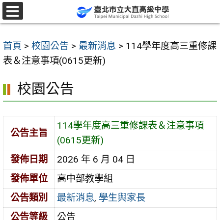
跳
至
選
單
主
首頁
>
校園公告
>
最新消息
>
114學年度高三重修課
要
表＆注意事項(0615更新)
內
容
校園公告
區
114學年度高三重修課表＆注意事項
公告主旨
(0615更新)
發佈日期
2026 年 6 月 04 日
發佈單位
高中部教學組
公告類別
最新消息
,
學生與家長
公告等級
公告