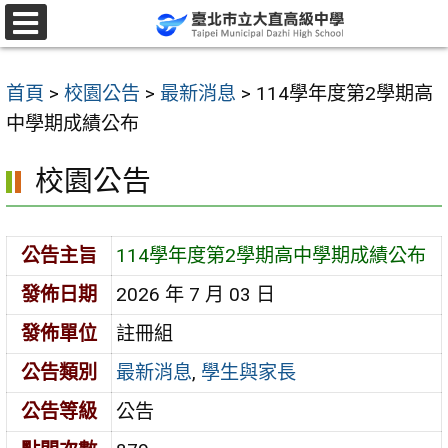
跳
至
選
單
主
首頁
>
校園公告
>
最新消息
>
114學年度第2學期高
要
中學期成績公布
內
容
校園公告
區
公告主旨
114學年度第2學期高中學期成績公布
發佈日期
2026 年 7 月 03 日
發佈單位
註冊組
公告類別
最新消息
,
學生與家長
公告等級
公告