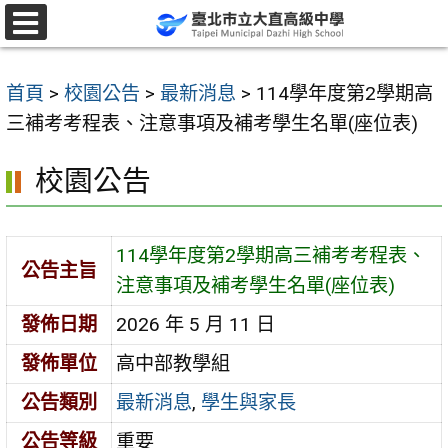
跳
至
選
單
主
首頁
>
校園公告
>
最新消息
>
114學年度第2學期高
要
三補考考程表、注意事項及補考學生名單(座位表)
內
容
校園公告
區
114學年度第2學期高三補考考程表、
公告主旨
注意事項及補考學生名單(座位表)
發佈日期
2026 年 5 月 11 日
發佈單位
高中部教學組
公告類別
最新消息
,
學生與家長
公告等級
重要