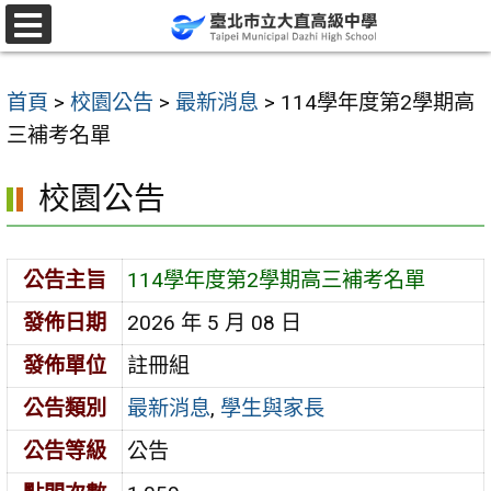
跳
至
選
單
主
首頁
>
校園公告
>
最新消息
>
114學年度第2學期高
要
三補考名單
內
容
校園公告
區
公告主旨
114學年度第2學期高三補考名單
發佈日期
2026 年 5 月 08 日
發佈單位
註冊組
公告類別
最新消息
,
學生與家長
公告等級
公告