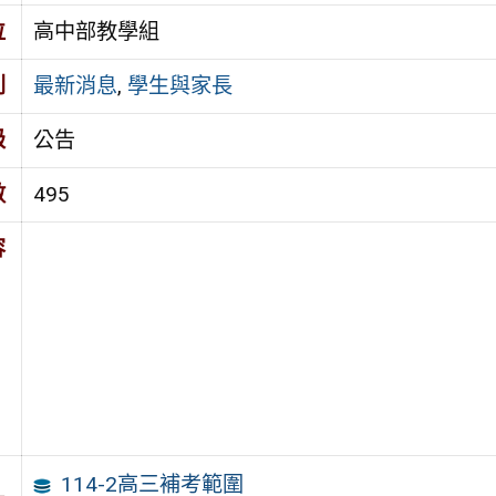
位
高中部教學組
別
最新消息
,
學生與家長
級
公告
數
495
容
114-2高三補考範圍