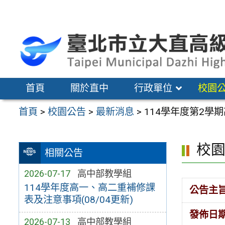
跳
至
主
要
內
容
首頁
關於直中
行政單位
校園
區
首頁
>
校園公告
>
最新消息
>
114學年度第2學
校
相關公告
2026-07-17
高中部教學組
114學年度高一、高二重補修課
公告主
表及注意事項(08/04更新)
發佈日
2026-07-13
高中部教學組