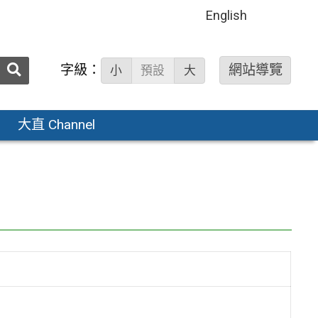
English
送出
字級：
網站導覽
小
預設
大
搜
尋：
大直 Channel