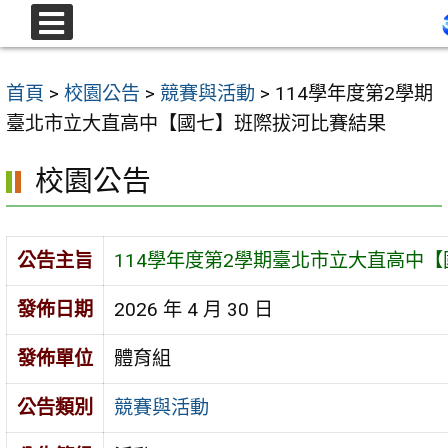
跳
至
選
單
主
首頁
>
校園公告
>
競賽與活動
>
114學年度第2學期
要
臺北市立大直高中【國七】班際拔河比賽結果
內
容
校園公告
區
公告主旨
114學年度第2學期臺北市立大直高中
發佈日期
2026 年 4 月 30 日
發佈單位
體育組
公告類別
競賽與活動