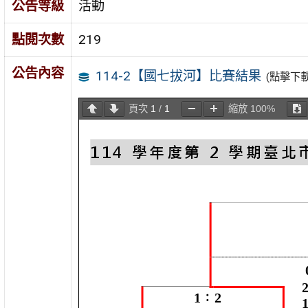
公告等級
活動
點閱次數
219
公告內容
114-2【國七拔河】比賽結果
(點擊下
頁次
1
/
1
縮放
100%