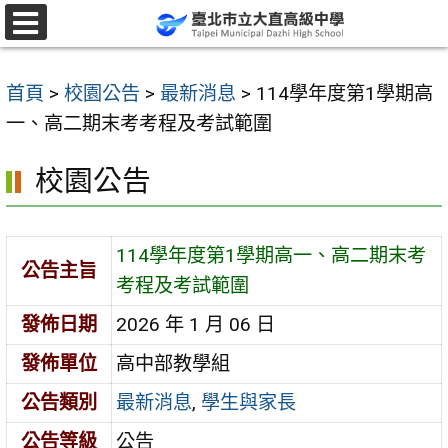
跳
至
選
單
主
首頁
>
校園公告
>
最新消息
>
114學年度第1學期高
要
一、高二期末考考程及考試範圍
內
容
校園公告
區
114學年度第1學期高一、高二期末考
公告主旨
考程及考試範圍
發佈日期
2026 年 1 月 06 日
發佈單位
高中部教學組
公告類別
最新消息
,
學生與家長
公告等級
公告