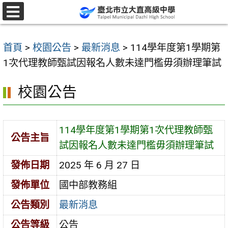
跳
至
選
單
主
首頁
>
校園公告
>
最新消息
>
114學年度第1學期第
要
1次代理教師甄試因報名人數未達門檻毋須辦理筆試
內
容
校園公告
區
114學年度第1學期第1次代理教師甄
公告主旨
試因報名人數未達門檻毋須辦理筆試
發佈日期
2025 年 6 月 27 日
發佈單位
國中部教務組
公告類別
最新消息
公告等級
公告