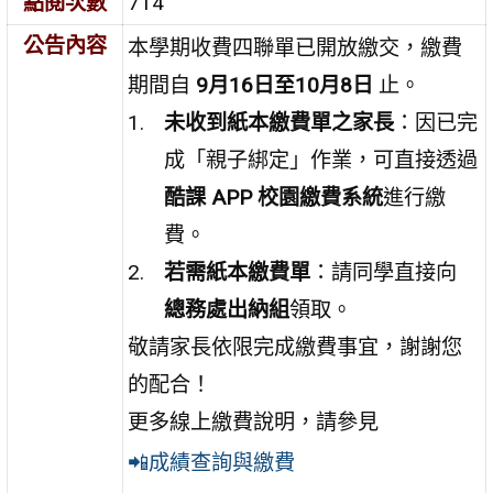
點閱次數
714
公告內容
本學期收費四聯單已開放繳交，繳費
期間自
9月16日至10月8日
止。
未收到紙本繳費單之家長
：因已完
成「親子綁定」作業，可直接透過
酷課 APP 校園繳費系統
進行繳
費。
若需紙本繳費單
：請同學直接向
總務處出納組
領取。
敬請家長依限完成繳費事宜，謝謝您
的配合！
更多線上繳費說明，請參見
📲成績查詢與繳費