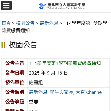
跳
至
選
單
主
首頁
>
校園公告
>
最新消息
>
114學年度第1學期學
要
雜費繳費通知
內
容
校園公告
區
公告主旨
114學年度第1學期學雜費繳費通知
發佈日期
2025 年 9 月 16 日
發佈單位
註冊組
公告類別
最新消息
,
學生與家長
,
大直 Channel
公告等級
重要