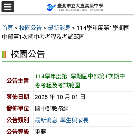
跳
至
選
單
主
首頁
>
校園公告
>
最新消息
>
114學年度第1學期國
要
中部第1次期中考考程及考試範圍
內
容
校園公告
區
114學年度第1學期國中部第1次期中
公告主旨
考考程及考試範圍
發佈日期
2025 年 10 月 01 日
發佈單位
國中部教務組
公告類別
最新消息
,
學生與家長
公告等級
重要