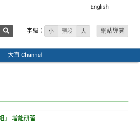
English
送出
字級：
網站導覽
小
預設
大
搜
尋：
大直 Channel
組」 增能研習