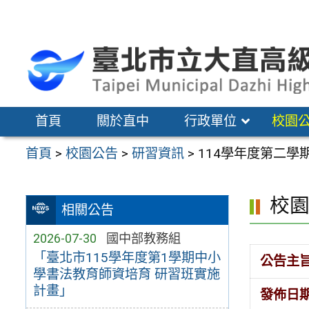
跳
至
主
要
內
容
首頁
關於直中
行政單位
校園
區
首頁
>
校園公告
>
研習資訊
>
114學年度第二學
校
相關公告
2026-07-30
國中部教務組
「臺北市115學年度第1學期中小
公告主
學書法教育師資培育 研習班實施
計畫」
發佈日