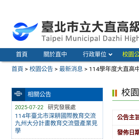
跳
至
主
要
內
容
首頁
關於直中
行政單位
校園
區
首頁
>
校園公告
>
最新消息
>
114學年度大直
校
相關公告
2025-07-22
研究發展處
114年臺北市深耕國際教育交流
公告主
九州大分計畫教育交流暨產業見
學
發佈日