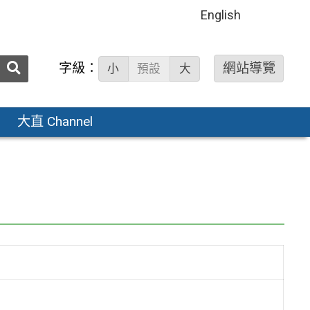
English
送出
字級：
網站導覽
小
預設
大
搜
尋：
大直 Channel