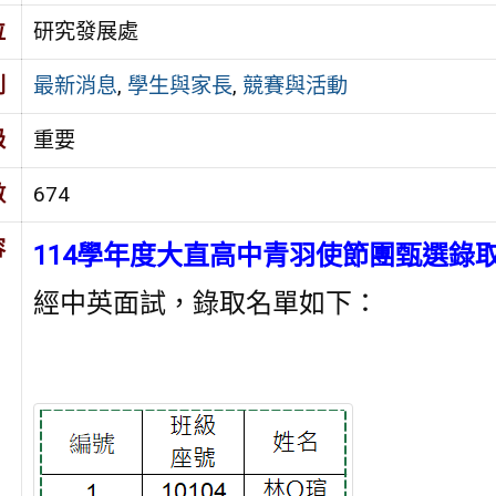
位
研究發展處
別
最新消息
,
學生與家長
,
競賽與活動
級
重要
數
674
容
114學年度大直高中青羽使節團甄選錄
經中英面試，錄取名單如下：