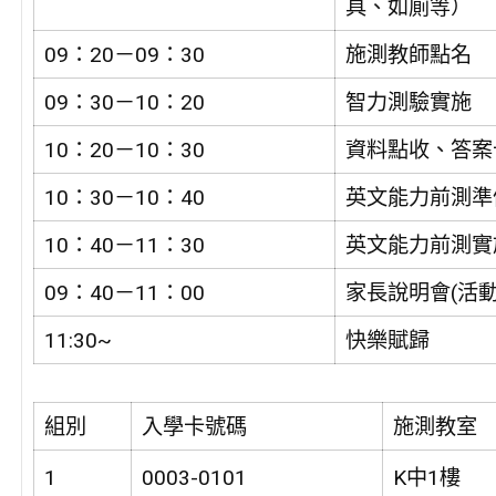
具、如廁等）
09：20－09：30
施測教師點名
09：30－10：20
智力測驗實施
10：20－10：30
資料點收、答案
10：30－10：40
英文能力前測準
10：40－11：30
英文能力前測實
09：40－11：00
家長說明會(活動
11:30~
快樂賦歸
組別
入學卡號碼
施測教室
1
0003-0101
K中1樓