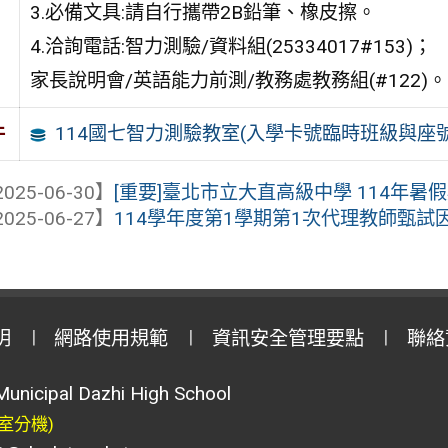
3.必備文具:請自行攜帶2B鉛筆、橡皮擦。
4.洽詢電話:智力測驗/資料組(25334017#153)；
家長說明會/英語能力前測/教務處教務組(#122)。
114國七智力測驗教室(入學卡號臨時班級與座
件
025-06-30】
[重要]臺北市立大直高級中學 114年
025-06-27】
114學年度第1學期第1次代理教師甄
明
網路使用規範
資訊安全管理要點
聯絡
Municipal Dazhi High School
室分機)