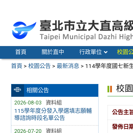
跳
至
主
要
內
容
首頁
關於直中
行政單位
校園
區
首頁
>
校園公告
>
最新消息
>
114學年度國七
校
相關公告
2026-08-03
資料組
115學年度分發入學選填志願輔
公告主
導諮詢時段名單公告
發佈日
2026-07-20
資料組