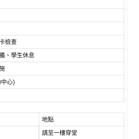
卡檢查
備、學生休息
施
中心)
地點
請至一樓穿堂