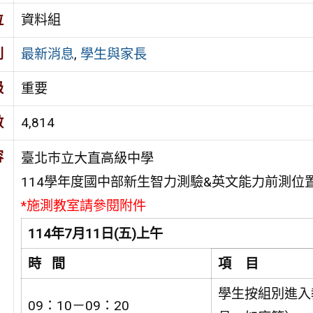
位
資料組
別
最新消息
,
學生與家長
級
重要
數
4,814
容
臺北巿立大直高級中學
114學年度國中部新生智力測驗&英文能力前測位
*施測教室請參閱附件
114
年7月11日(五)上午
時 間
項 目
學生按組別進入
09：10－09：20