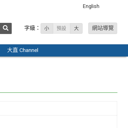
English
送出
字級：
網站導覽
小
預設
大
搜
尋：
大直 Channel