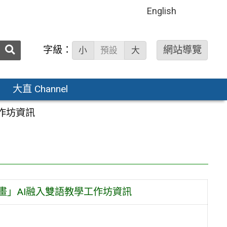
English
送出
字級：
網站導覽
小
預設
大
搜
尋：
大直 Channel
作坊資訊
畫」AI融入雙語教學工作坊資訊