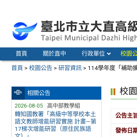
跳
至
主
要
內
容
首頁
關於直中
行政單位
校園
區
首頁
>
校園公告
>
研習資訊
>
114學年度「補助
校
相關公告
2026-08-05
高中部教學組
轉知國教署「高級中等學校本土
公告主
語文教師增能研習實施 計畫—第
17梯次增能研習（原住民族語
發佈日
文）」