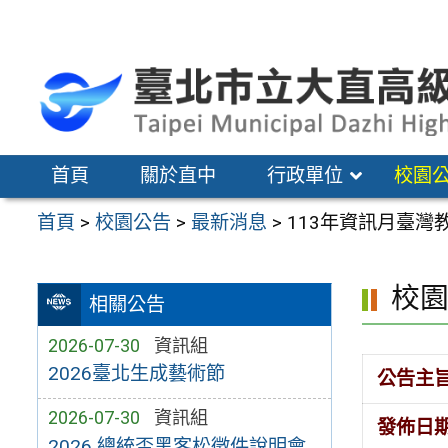
跳
至
主
要
內
容
首頁
關於直中
行政單位
校園
區
首頁
>
校園公告
>
最新消息
>
113年資訊月臺
校
相關公告
2026-07-30
資訊組
2026臺北生成藝術節
公告主
2026-07-30
資訊組
發佈日
2026 總統盃黑客松徵件說明會