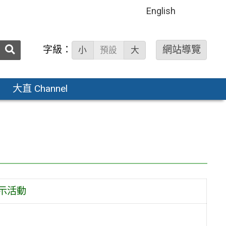
English
送出
字級：
網站導覽
小
預設
大
搜
尋：
大直 Channel
示活動