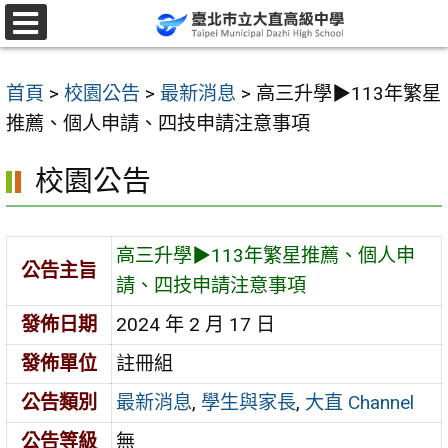
跳
至
選
單
主
首頁
>
校園公告
>
最新消息
>
高三升學▶113年繁星
要
推薦、個人申請、四技申請注意事項
內
容
校園公告
區
高三升學▶113年繁星推薦、個人申
公告主旨
請、四技申請注意事項
發佈日期
2024 年 2 月 17 日
發佈單位
註冊組
公告類別
最新消息
,
學生與家長
,
大直 Channel
公告等級
無