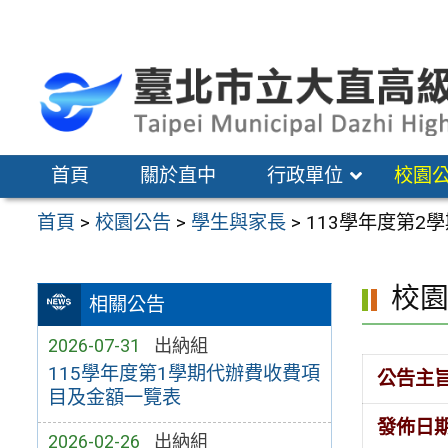
跳
至
主
要
內
容
首頁
關於直中
行政單位
校園
區
首頁
>
校園公告
>
學生與家長
>
113學年度第2
校
相關公告
2026-07-31
出納組
115學年度第1學期代辦費收費項
公告主
目及金額一覽表
發佈日
2026-02-26
出納組