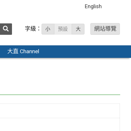
English
送出
字級：
網站導覽
小
預設
大
搜
尋：
大直 Channel