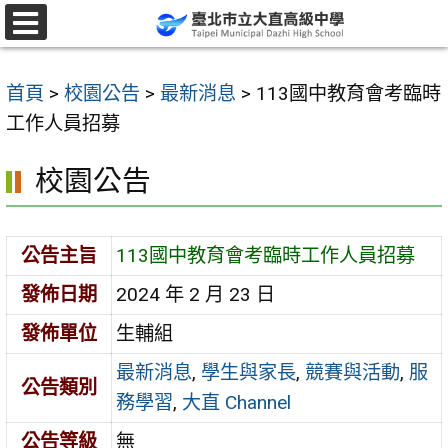
跳
至
選
單
主
首頁
>
校園公告
>
最新消息
>
113國中教育會考臨時
要
工作人員招募
內
容
校園公告
區
公告主旨
113國中教育會考臨時工作人員招募
發佈日期
2024 年 2 月 23 日
發佈單位
生輔組
最新消息
,
學生與家長
,
競賽與活動
,
服
公告類別
務學習
,
大直 Channel
公告等級
無