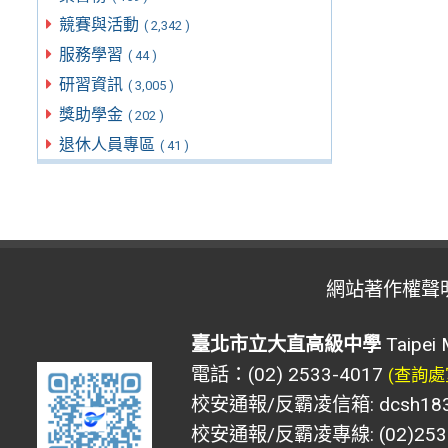
競賽與活動
( 2,342 )
服務學習
( 44 )
研習資訊
( 3,005 )
獎助學金
( 202 )
退休人員專區
( 41 )
網站著作權聲
臺北市立大直高級中學
Taipei 
電話：(02) 2533-4017
(查詢處
校安通報/反霸凌信箱: dcsh183@d
校安通報/反霸凌專線: (02)2533