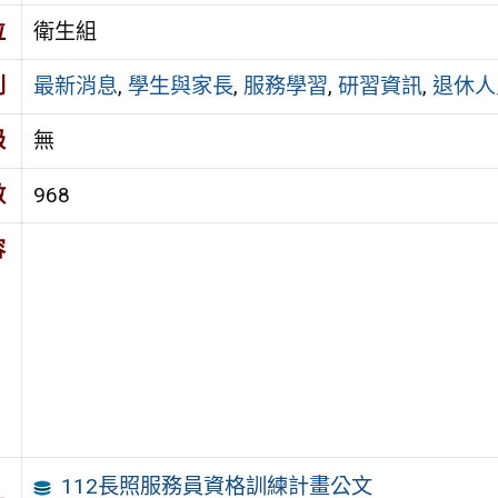
位
衛生組
別
最新消息
,
學生與家長
,
服務學習
,
研習資訊
,
退休人
級
無
數
968
容
112長照服務員資格訓練計畫公文