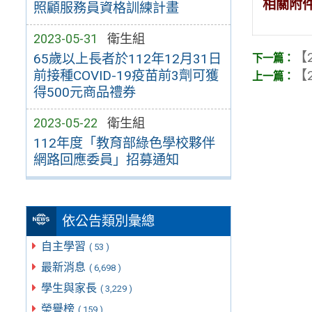
相關附
照顧服務員資格訓練計畫
2023-05-31
衛生組
【2
65歲以上長者於112年12月31日
前接種COVID-19疫苗前3劑可獲
【2
得500元商品禮券
2023-05-22
衛生組
112年度「教育部綠色學校夥伴
網路回應委員」招募通知
依公告類別彙總
自主學習
( 53 )
最新消息
( 6,698 )
學生與家長
( 3,229 )
榮譽榜
( 159 )