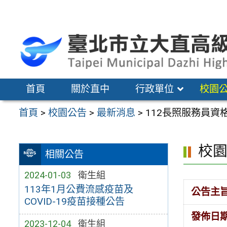
跳
至
主
要
內
容
首頁
關於直中
行政單位
校園
區
首頁
>
校園公告
>
最新消息
>
112長照服務員資
校
相關公告
2024-01-03
衛生組
113年1月公費流感疫苗及
公告主
COVID-19疫苗接種公告
發佈日
2023-12-04
衛生組