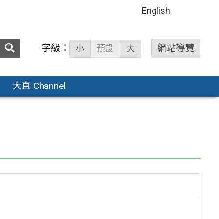
English
送出
字級：
網站導覽
小
預設
大
搜
尋：
大直 Channel