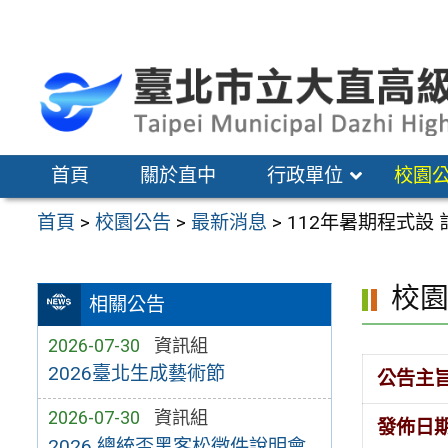
跳
至
主
要
內
容
首頁
關於直中
行政單位
校園
區
首頁
>
校園公告
>
最新消息
>
112年暑期程式設 計
校
相關公告
2026-07-30
資訊組
2026臺北生成藝術節
公告主
2026-07-30
資訊組
發佈日
2026 總統盃黑客松徵件說明會