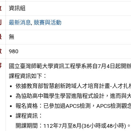
位
資訊組
別
最新消息
,
競賽與活動
級
無
數
980
容
國立臺灣師範大學資訊工程學系將自7月4日起開辦「1
課程資訊如下：
依據教育部智慧創新跨域人才培育計畫-人才扎
為協助高中職學生學習進階程式設計，進而與
報名資格：已參加過APCS檢測，APCS檢測
課程資訊：
開課期間：112年7月至8月(36小時或48小時)