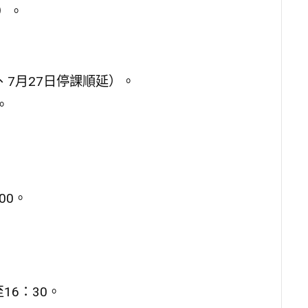
t）。
日、7月27日停課順延）。
。
00。
16：30。