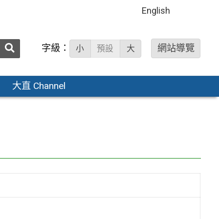
English
送出
字級：
網站導覽
小
預設
大
搜
尋：
大直 Channel