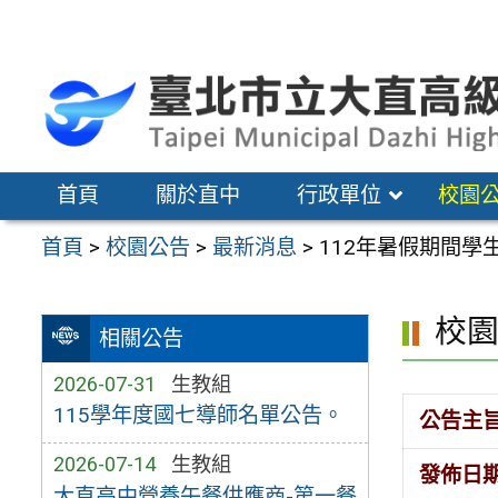
跳
至
主
要
內
容
首頁
關於直中
行政單位
校園
區
首頁
>
校園公告
>
最新消息
>
112年暑假期間學
校
相關公告
2026-07-31
生教組
115學年度國七導師名單公告。
公告主
2026-07-14
生教組
發佈日
大直高中營養午餐供應商-第一餐