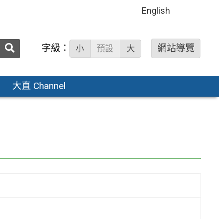
English
送出
字級：
網站導覽
小
預設
大
搜
尋：
大直 Channel