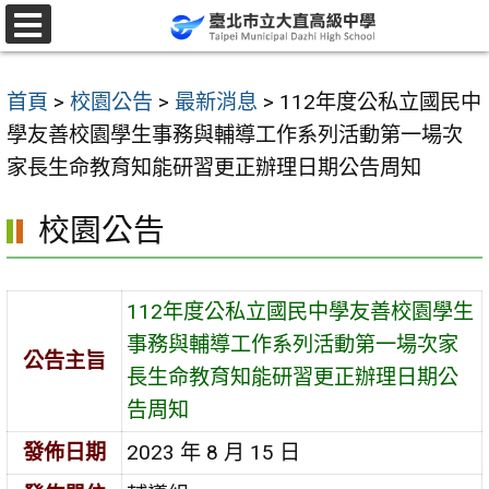
跳
至
選
單
主
首頁
>
校園公告
>
最新消息
>
112年度公私立國民中
要
學友善校園學生事務與輔導工作系列活動第一場次
內
家長生命教育知能研習更正辦理日期公告周知
容
區
校園公告
112年度公私立國民中學友善校園學生
事務與輔導工作系列活動第一場次家
公告主旨
長生命教育知能研習更正辦理日期公
告周知
發佈日期
2023 年 8 月 15 日