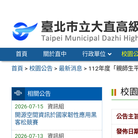
跳
至
主
要
內
容
首頁
關於直中
行政單位
校園
區
首頁
>
校園公告
>
最新消息
>
112年度「親師生
校
相關公告
2026-07-15
資訊組
開源空間資訊於國家韌性應用黑
公告主
客松競賽
發佈日
2026-07-13
資訊組