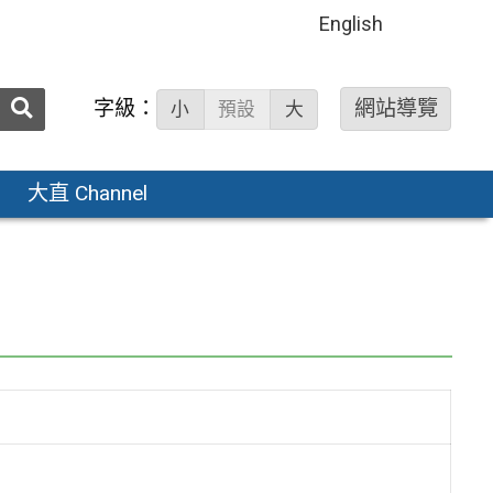
English
送出
字級：
網站導覽
小
預設
大
搜
尋：
大直 Channel