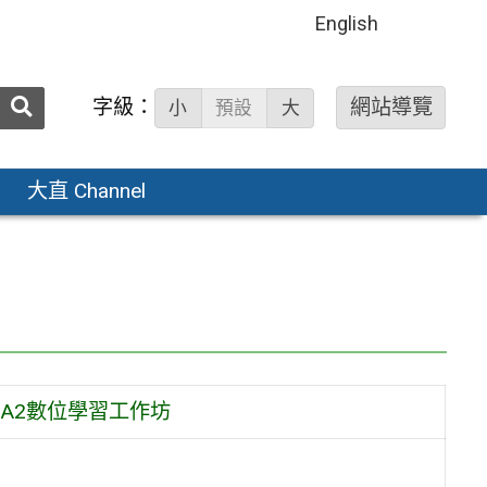
English
送出
字級：
網站導覽
小
預設
大
搜
尋：
大直 Channel
A2數位學習工作坊