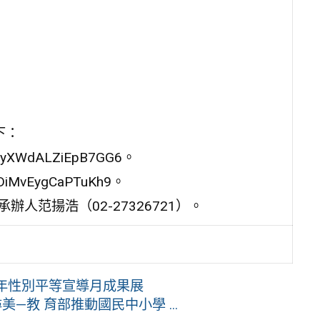
下：
NyXWdALZiEpB7GG6。
DiMvEygCaPTuKh9。
人范揚浩（02-27326721）。
2年性別平等宣導月成果展
—教 育部推動國民中小學 ...