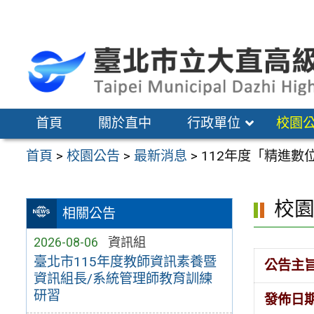
跳
至
主
要
內
容
首頁
關於直中
行政單位
校園
區
首頁
>
校園公告
>
最新消息
>
112年度「精進數
校
相關公告
2026-08-06
資訊組
臺北市115年度教師資訊素養暨
公告主
資訊組長/系統管理師教育訓練
研習
發佈日