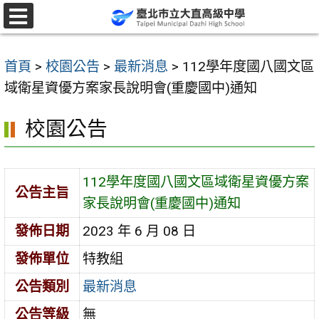
跳
至
選
單
主
首頁
>
校園公告
>
最新消息
>
112學年度國八國文區
要
域衛星資優方案家長說明會(重慶國中)通知
內
容
校園公告
區
112學年度國八國文區域衛星資優方案
公告主旨
家長說明會(重慶國中)通知
發佈日期
2023 年 6 月 08 日
發佈單位
特教組
公告類別
最新消息
公告等級
無