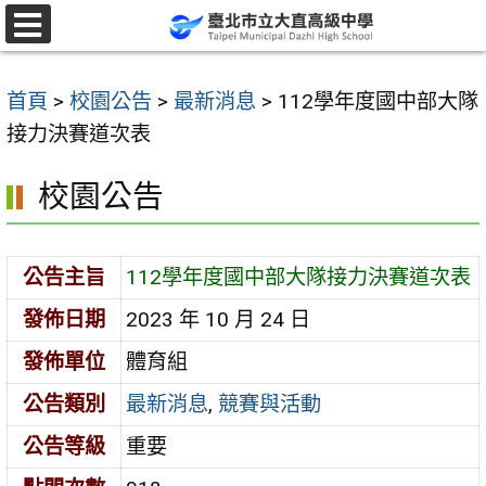
跳
至
選
單
主
首頁
>
校園公告
>
最新消息
>
112學年度國中部大隊
要
接力決賽道次表
內
容
校園公告
區
公告主旨
112學年度國中部大隊接力決賽道次表
發佈日期
2023 年 10 月 24 日
發佈單位
體育組
公告類別
最新消息
,
競賽與活動
公告等級
重要