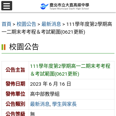
跳
至
選
單
主
首頁
>
校園公告
>
最新消息
>
111學年度第2學期高
要
一二期末考考程＆考試範圍(0621更新)
內
容
校園公告
區
111學年度第2學期高一二期末考考程
公告主旨
＆考試範圍(0621更新)
發佈日期
2023 年 6 月 16 日
發佈單位
高中部教學組
公告類別
最新消息
,
學生與家長
公告等級
無