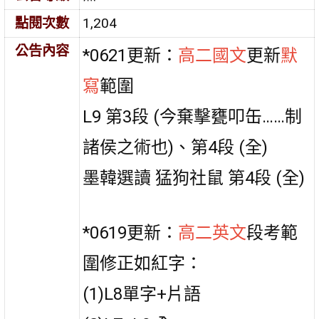
點閱次數
1,204
公告內容
*0621更新：
高二國文
更新
默
寫
範圍
L9 第3段 (今棄擊甕叩缶……制
諸侯之術也)、第4段 (全)
墨韓選讀 猛狗社鼠 第4段 (全)
*0619更新：
高二英文
段考範
圍修正如紅字：
(1)L8單字+片語