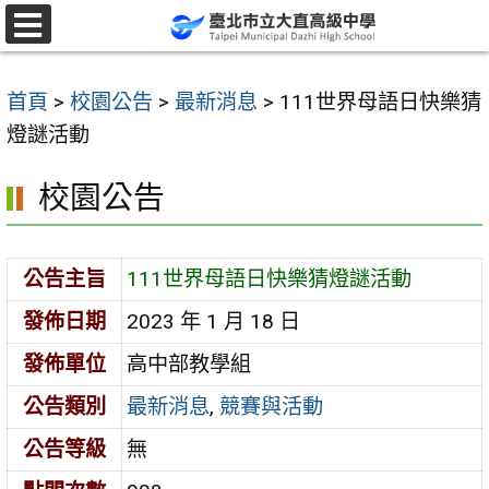
跳
至
選
單
主
首頁
>
校園公告
>
最新消息
>
111世界母語日快樂猜
要
燈謎活動
內
容
校園公告
區
公告主旨
111世界母語日快樂猜燈謎活動
發佈日期
2023 年 1 月 18 日
發佈單位
高中部教學組
公告類別
最新消息
,
競賽與活動
公告等級
無