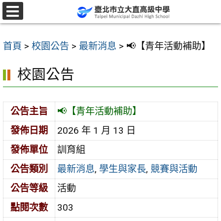
跳
至
選
單
主
首頁
>
校園公告
>
最新消息
>
📢【青年活動補助】
要
內
校園公告
容
區
公告主旨
📢【青年活動補助】
發佈日期
2026 年 1 月 13 日
發佈單位
訓育組
公告類別
最新消息
,
學生與家長
,
競賽與活動
公告等級
活動
點閱次數
303