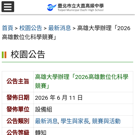
跳
至
選
單
主
首頁
>
校園公告
>
最新消息
>
高雄大學辦理「2026
要
高雄數位化科學競賽」
內
容
校園公告
區
高雄大學辦理「2026高雄數位化科學
公告主旨
競賽」
發佈日期
2026 年 6 月 11 日
發佈單位
設備組
公告類別
最新消息
,
學生與家長
,
競賽與活動
公告等級
轉知