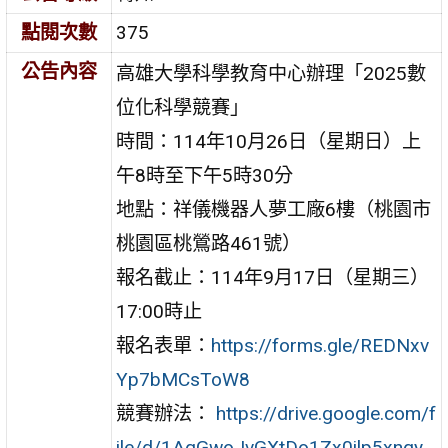
點閱次數
375
公告內容
高雄大學科學教育中心辦理「2025數
位化科學競賽」
時間：114年10月26日（星期日）上
午8時至下午5時30分
地點：祥儀機器人夢工廠6樓
（桃園市
桃園區桃鶯路
461
號）
報名截止：
114
年
9
月
17
日（星期三）
17:00
時止
報名表單：
https://forms.gle/REDNxv
Yp7bMCsToW8
競賽辦法：
https://drive.google.com/f
ile/d/1AgGwoJvGXtDo1Zx0ilp5xnqy