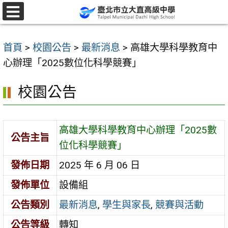
跳
至
選
單
主
首頁
>
校園公告
>
最新消息
>
高雄大學科學教育中
要
心辦理「2025數位化科學競賽」
內
容
校園公告
區
高雄大學科學教育中心辦理「2025數
公告主旨
位化科學競賽」
發佈日期
2025 年 6 月 06 日
發佈單位
設備組
公告類別
最新消息
,
學生與家長
,
競賽與活動
公告等級
轉知