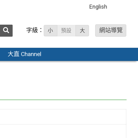
English
送出
字級：
網站導覽
小
預設
大
搜
尋：
大直 Channel