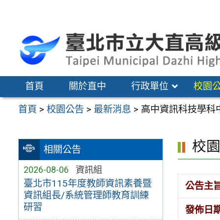
跳
至
主
要
內
容
首頁
關於直中
行政單位
校園
區
首頁
>
校園公告
>
最新消息
>
高中資訊科技學科中
校
相關公告
2026-08-06
資訊組
臺北市115年度教師資訊素養暨
公告主
資訊組長/系統管理師教育訓練
研習
發佈日