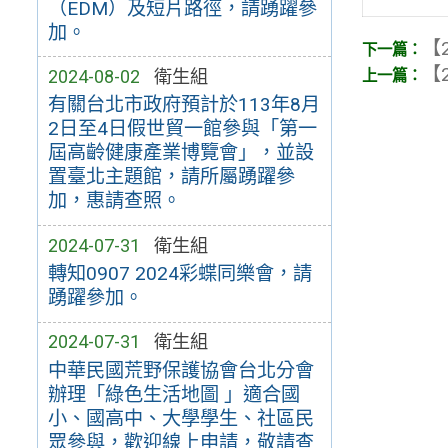
（EDM）及短片路徑，請踴躍參
加。
【2
【2
2024-08-02
衛生組
有關台北市政府預計於113年8月
2日至4日假世貿一館參與「第一
屆高齡健康產業博覽會」，並設
置臺北主題館，請所屬踴躍參
加，惠請查照。
2024-07-31
衛生組
轉知0907 2024彩蝶同樂會，請
踴躍參加。
2024-07-31
衛生組
中華民國荒野保護協會台北分會
辦理「綠色生活地圖 」適合國
小、國高中、大學學生、社區民
眾參與，歡迎線上申請，敬請查