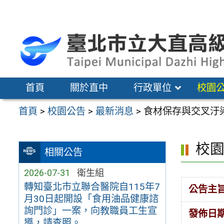
跳
至
主
要
內
容
首頁
關於直中
行政單位
校園
區
首頁
>
校園公告
>
最新消息
>
食材保存與交叉汙
校
相關公告
2026-07-31
衛生組
轉知臺北市立聯合醫院自115年7
公告主
月30日起開設「食用油品健康諮
詢門診」一案，向教職員工生宣
發佈日
導，請查照。