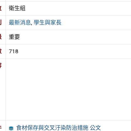
位
衛生組
別
最新消息
,
學生與家長
級
重要
數
718
容
食材保存與交叉汙染防治措施 公文
件