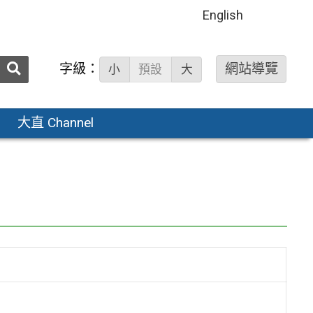
English
送出
字級：
網站導覽
小
預設
大
搜
尋：
大直 Channel