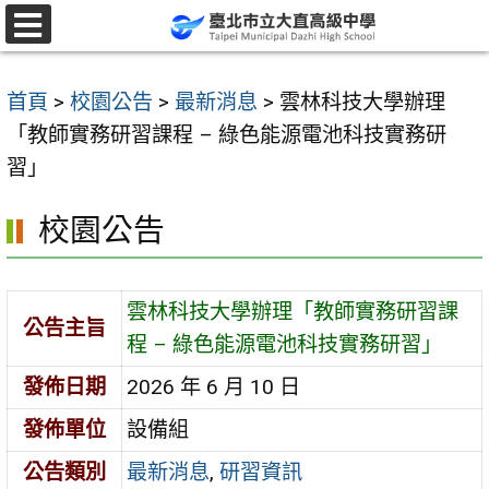
跳
至
選
單
主
首頁
>
校園公告
>
最新消息
>
雲林科技大學辦理
要
「教師實務研習課程 – 綠色能源電池科技實務研
內
習」
容
區
校園公告
雲林科技大學辦理「教師實務研習課
公告主旨
程 – 綠色能源電池科技實務研習」
發佈日期
2026 年 6 月 10 日
發佈單位
設備組
公告類別
最新消息
,
研習資訊