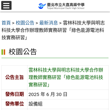
跳
至
選
單
主
首頁
>
校園公告
>
最新消息
>
雲林科技大學與明志
要
科技大學合作辦理教師實務研習「綠色能源電池科
內
技實務研習」
容
區
校園公告
雲林科技大學與明志科技大學合作辦
公告主旨
理教師實務研習「綠色能源電池科技
實務研習」
發佈日期
2025 年 6 月 30 日
發佈單位
設備組