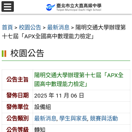
跳
至
選
單
主
首頁
>
校園公告
>
最新消息
>
陽明交通大學辦理第
要
十七屆「APX全國高中數理能力檢定」
內
容
校園公告
區
陽明交通大學辦理第十七屆「APX全
公告主旨
國高中數理能力檢定」
發佈日期
2025 年 11 月 06 日
發佈單位
設備組
公告類別
最新消息
,
學生與家長
,
競賽與活動
公告等級
轉知