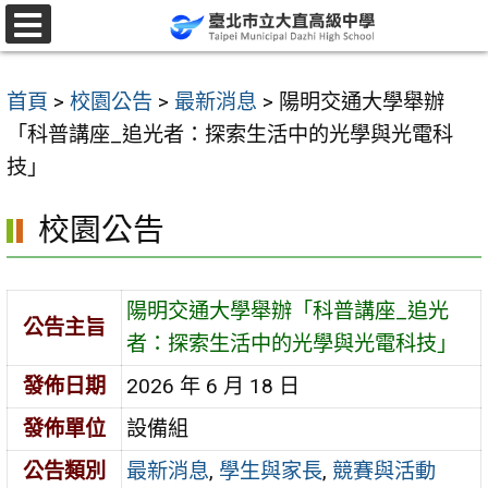
跳
至
選
單
主
首頁
>
校園公告
>
最新消息
>
陽明交通大學舉辦
要
「科普講座_追光者：探索生活中的光學與光電科
內
技」
容
區
校園公告
陽明交通大學舉辦「科普講座_追光
公告主旨
者：探索生活中的光學與光電科技」
發佈日期
2026 年 6 月 18 日
發佈單位
設備組
公告類別
最新消息
,
學生與家長
,
競賽與活動