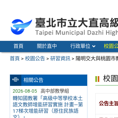
跳
至
主
要
內
容
首頁
關於直中
行政單位
校園
區
首頁
>
校園公告
>
研習資訊
>
陽明交大與桃園市教
校
相關公告
2026-08-05
高中部教學組
轉知國教署「高級中等學校本土
公告主
語文教師增能研習實施 計畫—第
17梯次增能研習（原住民族語
文）」