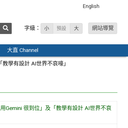
English
送出
字級：
網站導覽
小
預設
大
搜
尋：
大直 Channel
「教學有設計 AI世界不哀嚎」
emini 很到位」及「教學有設計 AI世界不哀