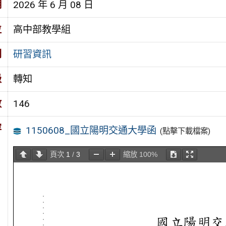
期
2026 年 6 月 08 日
位
高中部教學組
別
研習資訊
級
轉知
數
146
容
1150608_國立陽明交通大學函
(點擊下載檔案)
頁次
1
/
3
縮放
100%