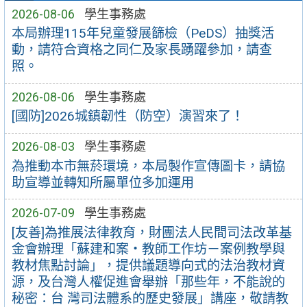
2026-08-06
學生事務處
本局辦理115年兒童發展篩檢（PeDS）抽獎活
動，請符合資格之同仁及家長踴躍參加，請查
照。
2026-08-06
學生事務處
[國防]2026城鎮韌性（防空）演習來了！
2026-08-03
學生事務處
為推動本市無菸環境，本局製作宣傳圖卡，請協
助宣導並轉知所屬單位多加運用
2026-07-09
學生事務處
[友善]為推展法律教育，財團法人民間司法改革基
金會辦理「蘇建和案・教師工作坊－案例教學與
教材焦點討論」，提供議題導向式的法治教材資
源，及台灣人權促進會舉辦「那些年，不能說的
秘密：台 灣司法體系的歷史發展」講座，敬請教