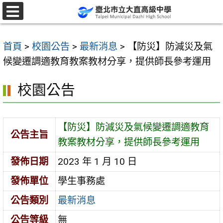
跳
至
選
單
主
首頁
>
校園公告
>
最新消息
>
【防災】防減災及氣
要
候變遷調適教育教案教材分享，提供師長參考運用
內
容
校園公告
區
【防災】防減災及氣候變遷調適教育
公告主旨
教案教材分享，提供師長參考運用
發佈日期
2023 年 1 月 10 日
發佈單位
學生事務處
公告類別
最新消息
公告等級
無