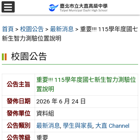
跳
至
選
單
主
首頁
>
校園公告
>
最新消息
>
重要!!! 115學年度國七
要
新生智力測驗位置說明
內
容
校園公告
區
重要!!! 115學年度國七新生智力測驗位
公告主旨
置說明
發佈日期
2026 年 6 月 24 日
發佈單位
資料組
公告類別
最新消息
,
學生與家長
,
大直 Channel
公告等級
重要