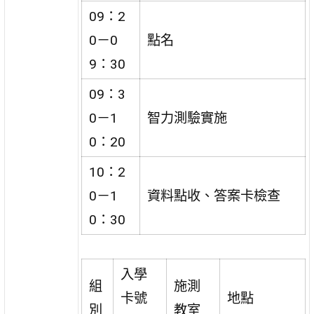
09：2
0－0
點名
9：30
09：3
0－1
智力測驗實施
0：20
10：2
0－1
資料點收、答案卡檢查
0：30
入學
組
施測
卡號
地點
別
教室