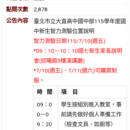
點閱次數
2,878
公告內容
臺北市立大直高中國中部115學年度國
中新生智力測驗位置說明
智力測驗日期115/7/10(週五)
*09：10－10：10
國七新生家長說明
會(
迎曦館5樓演講廳)
*7/10(週五)、7/11(週六)可購買制
服。
時 間
項 目
09：0
學生按組別進入教室，事
0－0
前請先做好個人準備工作
9：20
（檢查文具、如廁等）