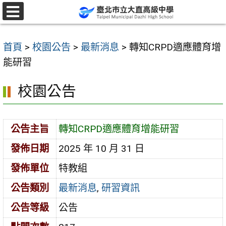
跳
至
選
單
主
首頁
>
校園公告
>
最新消息
>
轉知CRPD適應體育增
要
能研習
內
容
校園公告
區
公告主旨
轉知CRPD適應體育增能研習
發佈日期
2025 年 10 月 31 日
發佈單位
特教組
公告類別
最新消息
,
研習資訊
公告等級
公告