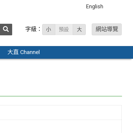
English
送出
字級：
網站導覽
小
預設
大
搜
尋：
大直 Channel