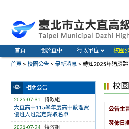
跳
至
主
要
內
容
首頁
關於直中
行政單位
校園
區
首頁
>
校園公告
>
最新消息
>
轉知2025年適應
校
相關公告
2026-07-31
特教組
大直高中115學年度高中數理資
公告主
優班入班鑑定錄取名單
發佈日
2026-07-24
特教組