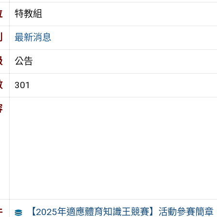
位
特教組
別
最新消息
級
公告
數
301
容
【2025年適應體育知識王競賽】活動參賽簡章
件